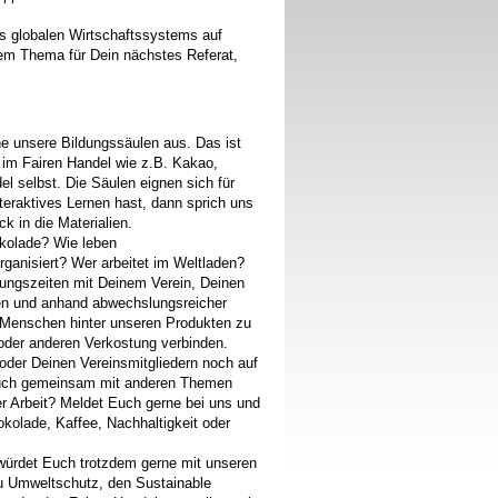
s globalen Wirtschaftssystems auf
m Thema für Dein nächstes Referat,
rne unsere Bildungssäulen aus. Das ist
 im Fairen Handel wie z.B. Kakao,
el selbst. Die Säulen eignen sich für
teraktives Lernen hast, dann sprich uns
k in die Materialien.
kolade? Wie leben
ganisiert? Wer arbeitet im Weltladen?
nungszeiten mit Deinem Verein, Deinen
hen und anhand abwechslungsreicher
 Menschen hinter unseren Produkten zu
n oder anderen Verkostung verbinden.
 oder Deinen Vereinsmitgliedern noch auf
 Euch gemeinsam mit anderen Themen
r Arbeit? Meldet Euch gerne bei uns und
olade, Kaffee, Nachhaltigkeit oder
 würdet Euch trotzdem gerne mit unseren
zu Umweltschutz, den Sustainable