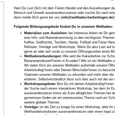
Hast Du Lust Dich mit dem Fairen Handel und den Auswirkungen de
Mensch und Umwelt auseinanderzusetzen oder suchst Du nach eine
dann melde Dich gerne bei uns (
info@weltladen-herbertingen.de
)!
Folgende Bildungsangebote findest Du in unserem Weltladen:
Materialien zum Ausleihen:
bei Interesse leihen wir Dir ge
eine Info- und Materialsammlung zu den wichtigsten Themen
Kaffee, Südfrüchte, Textilien, Handy, Fußball und Fairer Hand
Referate, Vorträge und Workshops. Wenn Du also Lust auf in
gerne an oder wirf vorab zu unseren Öffnungszeiten einen Blic
Weltladenerkundungen:
Wie wird die Kakaobohne zur Scho
Bananenproduzent*innen in Ecuador? Wie ist ein Weltladen or
Wir laden Dich ein unseren Weltladen außerhalb unserer Öff
Arbeitskolleg*innen oder Deinen Mitschüler*innen zu besuc
Stationen unseren Weltladen zu erkunden und mehr über die
erfahren. Selbstverständlich lässt sich dies auch mit der ei
Workshopangebote:
Bist Du mit deinen Arbeitskolleg*innen
der Suche nach einem interaktiven Workshop, bei dem ihr
auseinandersetzen könnt als Eure alltäglichen Themen bei de
gemeinsam finden wir ein interessantes Thema rund um Schok
weitere globale Themen.
Vorträge:
Ist die Zeit zu knapp für einen Workshop, aber ihr
Welthandelsstrukturen auseinandersetzen oder einen Input 