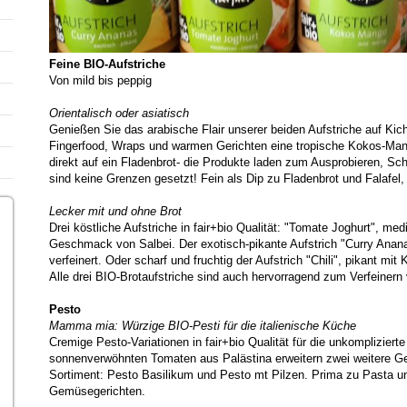
Feine BIO-Aufstriche
Von mild bis peppig
Orientalisch oder asiatisch
Genießen Sie das arabische Flair unserer beiden Aufstriche auf Kic
Fingerfood, Wraps und warmen Gerichten eine tropische Kokos-Mang
direkt auf ein Fladenbrot- die Produkte laden zum Ausprobieren, S
sind keine Grenzen gesetzt! Fein als Dip zu Fladenbrot und Falafel,
Lecker mit und ohne Brot
Drei köstliche Aufstriche in fair+bio Qualität: "Tomate Joghurt", m
Geschmack von Salbei. Der exotisch-pikante Aufstrich "Curry Anana
verfeinert. Oder scharf und fruchtig der Aufstrich "Chili", pikant 
Alle drei BIO-Brotaufstriche sind auch hervorragend zum Verfeiner
Pesto
Mamma mia: Würzige BIO-Pesti für die italienische Küche
Cremige Pesto-Variationen in fair+bio Qualität für die unkomplizier
sonnenverwöhnten Tomaten aus Palästina erweitern zwei weitere 
Sortiment: Pesto Basilikum und Pesto mt Pilzen. Prima zu Pasta 
Gemüsegerichten.