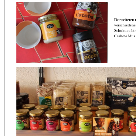
Desweiteren 
verschiedene
Schokoaufstr
Cashew Mus.
n