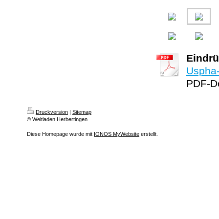
Eindrü
Uspha-
PDF-Do
Druckversion
|
Sitemap
© Weltladen Herbertingen
Diese Homepage wurde mit
IONOS MyWebsite
erstellt.