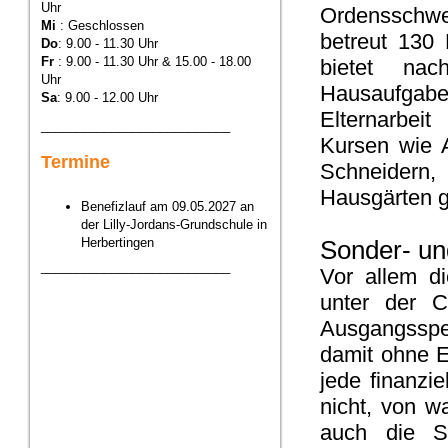
Uhr
Ordensschwes
Mi
: Geschlossen
betreut 130 
Do
: 9.00 - 11.30 Uhr
Fr
: 9.00 - 11.30 Uhr & 15.00 - 18.00
bietet na
Uhr
Hausaufgab
Sa
: 9.00 - 12.00 Uhr
Elternarbei
___________________________
Kursen wie A
Termine
Schneidern,
Hausgärten g
Benefizlauf am 09.05.2027 an
der Lilly-Jordans-Grundschule in
Herbertingen
Sonder- un
___________________________
Vor allem di
unter der C
Ausgangsspe
damit ohne E
jede finanzi
nicht, von w
auch die S