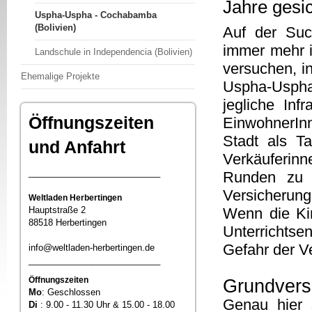
Jahre gesic
Uspha-Uspha - Cochabamba
(Bolivien)
Auf der Suc
immer mehr 
Landschule in Independencia (Bolivien)
versuchen, i
Ehemalige Projekte
Uspha-Uspha 
jegliche In
Öffnungszeiten
EinwohnerIn
Stadt als T
und Anfahrt
Verkäuferi
___________________________
Runden zu 
Versicherunge
Weltladen Herbertingen
Hauptstraße 2
Wenn die Ki
88518 Herbertingen
Unterrichtsen
Gefahr der V
info@weltladen-herbertingen.de
___________________________
Öffnungszeiten
Grundvers
Mo
: Geschlossen
Genau hier 
Di
: 9.00 - 11.30 Uhr & 15.00 - 18.00