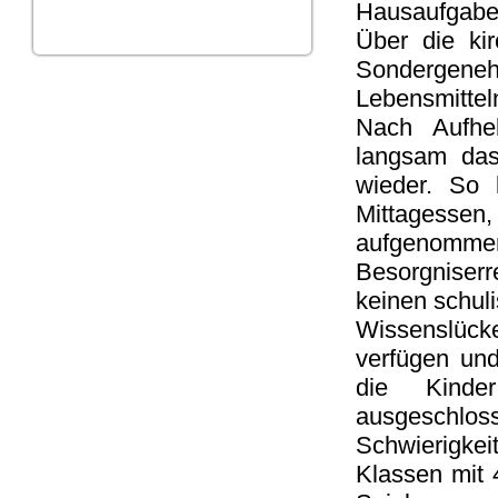
Hausaufgabe
Über die kir
Sondergene
Lebensmitteln
Nach Aufhe
langsam das
wieder. So 
Mittagessen
aufgenommen
Besorgniserr
keinen schul
Wissenslücke
verfügen un
die Kinder
ausgeschl
Schwierigkeit
Klassen mit 