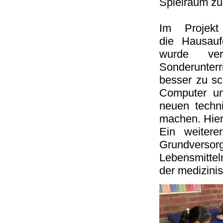
Spielraum zur
Im Projek
die Hausauf
wurde vers
Sonderunter
besser zu sc
Computer un
neuen techni
machen. Hier
Ein weitere
Grundverso
Lebensmitte
der medizini