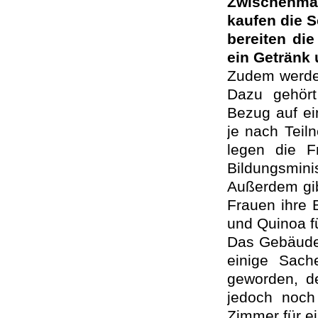
Zwischenma
kaufen die S
bereiten di
ein Getränk 
Zudem werde
Dazu gehört
Bezug auf ei
je nach Teil
legen die 
Bildungsminis
Außerdem gib
Frauen ihre B
und Quinoa f
Das Gebäude 
einige Sach
geworden, de
jedoch noch
Zimmer für ei