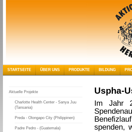
STARTSEITE
ÜBER UNS
PRODUKTE
BILDUNG
PR
Uspha-Us
Aktuelle Projekte
Im Jahr 2
Charlotte Health Center - Sanya Juu
(Tansania)
Spenden
Benefizla
Preda - Olongapo City (Philippinen)
spenden, w
Padre Pedro - (Guatemala)