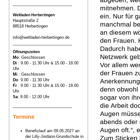
___________________________
mitnehmen. D
ein. Nur für 
Weltladen Herbertingen
Hauptstraße 2
manchmal bes
88518 Herbertingen
an diesem wö
info@weltladen-herbertingen.de
den Frauen. H
___________________________
Dadurch habe
Öffnungszeiten
Netzwerk gebi
Mo
: Geschlossen
Di
: 9.00 - 11.30 Uhr & 15.00 - 18.00
Vor allem we
Uhr
der Frauen zu
Mi
: Geschlossen
Do
: 9.00 - 11.30 Uhr
Anerkennung.
Fr
: 9.00 - 11.30 Uhr & 15.00 - 18.00
denn obwohl d
Uhr
sogar von ih
Sa
: 9.00 - 12.00 Uhr
die Arbeit do
___________________________
Augen müssen
Termine
abends oder n
Augen oft.“, e
Benefizlauf am 09.05.2027 an
der Lilly-Jordans-Grundschule in
Zum Sticken b