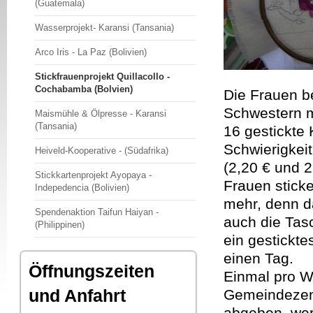
(Guatemala)
Wasserprojekt- Karansi (Tansania)
Arco Iris - La Paz (Bolivien)
Stickfrauenprojekt Quillacollo -
Cochabamba (Bolvien)
Die Frauen b
Schwestern m
Maismühle & Ölpresse - Karansi
(Tansania)
16 gestickte 
Schwierigkei
Heiveld-Kooperative - (Südafrika)
(2,20 € und 2
Stickkartenprojekt Ayopaya -
Frauen stick
Indepedencia (Bolivien)
mehr, denn d
Spendenaktion Taifun Haiyan -
auch die Tas
(Philippinen)
ein gestickte
einen Tag.
Öffnungszeiten
Einmal pro W
und Anfahrt
Gemeindezentr
abgeben, wer